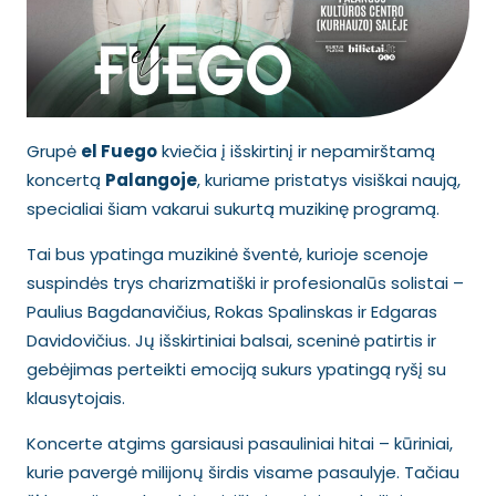
Grupė
el Fuego
kviečia į išskirtinį ir nepamirštamą
koncertą
Palangoje
, kuriame pristatys visiškai naują,
specialiai šiam vakarui sukurtą muzikinę programą.
Tai bus ypatinga muzikinė šventė, kurioje scenoje
suspindės trys charizmatiški ir profesionalūs solistai –
Paulius Bagdanavičius, Rokas Spalinskas ir Edgaras
Davidovičius. Jų išskirtiniai balsai, sceninė patirtis ir
gebėjimas perteikti emociją sukurs ypatingą ryšį su
klausytojais.
Koncerte atgims garsiausi pasauliniai hitai – kūriniai,
kurie pavergė milijonų širdis visame pasaulyje. Tačiau