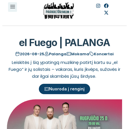
el Fuego | PALANGA
2026-08-25
Palanga
Mokama
Koncertai
Leiskitės į šią ypatingą muzikinę patirtį kartu su „el
Fuego“ ir jų solistais – vakaras, kuris įkvėps, sužavės ir
dar ilgai skambės jūsų širdyse.
Nuoroda į renginį