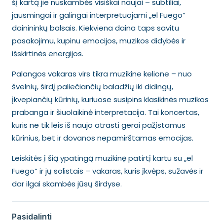
šį kartą jie nuskambės visiškai naujai – subtiliai,
jausmingai ir galingai interpretuojami „el Fuego“
dainininkų balsais. Kiekviena daina taps savitu
pasakojimu, kupinu emocijos, muzikos didybės ir
išskirtinės energijos.
Palangos vakaras virs tikra muzikine kelione – nuo
švelnių, širdį paliečiančių baladžių iki didingų,
įkvepiančių kūrinių, kuriuose susipins klasikinės muzikos
prabanga ir šiuolaikinė interpretacija. Tai koncertas,
kuris ne tik leis iš naujo atrasti gerai pažįstamus
kūrinius, bet ir dovanos nepamirštamas emocijas.
Leiskitės į šią ypatingą muzikinę patirtį kartu su „el
Fuego“ ir jų solistais – vakaras, kuris įkvėps, sužavės ir
dar ilgai skambės jūsų širdyse.
Pasidalinti