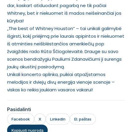
dar, kaskart atiduodant pagarbą ne tik pačiai
Whitney, bet ir niekuomet iš mados neišeinančiai jos
kūrybai!
„The best of Whitney Houston“ – tai unikali galimybė
išgirsti, kokį priėjimą prie laurais apipintos ir niekuomet
iš atminties neišblėstančios amerikiečių pop
žvaigždės rado Rūta Ščiogolevaitė. Drauge su savo
scenos bendražygiu Pauliumi Zdanavičiumi ji surengs
jaukų akustinį pasirodymą.
Unikali koncerto aplinka, puikiai atpažįstamos
melodijos ir dviejų divų energija vienoje scenoje –
viskas ko reikia jaukiam vasaros vakarui!
Pasidalinti
Facebook
X
LinkedIn
El. paštas
Kopijuoti nuorodą