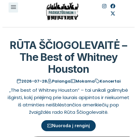
RŪTA ŠČIOGOLEVAITĖ –
The Best of Whitney
Houston
2026-07-28
Palanga
Mokama
Koncertai
„The best of Whitney Houston“ – tai unikali galimybė
išgirsti, kokį priėjimą prie laurais apipintos ir niekuomet
iš atminties neišblėstančios amerikiečių pop
žvaigždės rado Rūta Ščiogolevaitė.
Nuoroda į renginį