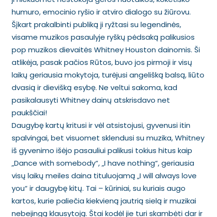
humuro, emocinio ryšio ir atviro dialogo su žiūrovu.
Šįkart prakalbinti publiką ji ryžtasi su legendinės,
visame muzikos pasaulyje ryškų pėdsaką palikusios
pop muzikos dievaitės Whitney Houston dainomis. Ši
atlikėja, pasak pačios Rūtos, buvo jos pirmoji ir visų
laikų geriausia mokytoja, turėjusi angelišką balsą, liūto
dvasią ir dievišką esybę. Ne veltui sakoma, kad
pasikalausyti Whitney dainų atskrisdavo net
paukščiai!
Daugybę kartų kritusi ir vėl atsistojusi, gyvenusi itin
spalvingai, bet visuomet sklendusi su muzika, Whitney
iš gyvenimo išėjo pasauliui palikusi tokius hitus kaip
„Dance with somebody“, „I have nothing“, geriausia
visų laikų meiles daina tituluojamą „I will always love
you“ ir daugybę kitų. Tai – kūriniai, su kuriais augo
kartos, kurie paliečia kiekvieną jautrią sielą ir muzikai
nebejingą klausytoją. Štai kodėl jie turi skambėti dar ir