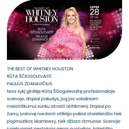
THE BEST OF WHITNEY HOUSTON
RŪTA ŠČIOGOLEVAITĖ
PAULIUS ZDANAVIČIUS
Nors sykį girdėję Rūtą Ščiogolevaitę profesionalioje
scenoje, drąsiai paliudys, jog jos vokaliniam
meistriškumui sunku atrasti atitikmenį. Drąsiai po
žanrų įvairovę nardanti atlikėja puikiai atsiskleidžia tiek
popmuzikos skambesy, tiek džiazo ritmuose. Scenoje
ji niekuomet nestokoja geros nuotaikos, koketiško