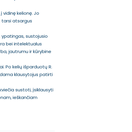
į vidinę kelionę. Jo
a tarsi atsargus
i ypatingas, sustojusio
ra bei intelektualus
ba, jautrumu ir kūrybine
i. Po kelių išparduotų R.
sdama klausytojus patirti
viečia sustoti, įsiklausyti
vienam, ieškančiam