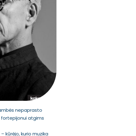
 skambės nepaprasto
 fortepijonui atgims
– kūrėjo, kurio muzika