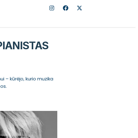
PIANISTAS
i – kūrėjo, kurio muzika
sos.