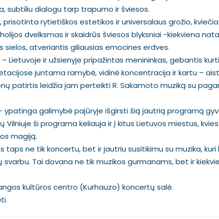
a, subtiliu dialogu tarp trapumo ir šviesos.
risotinta rytietiškos estetikos ir universalaus grožio, kviečia 
holijos dvelksmas ir skaidrūs šviesos blyksniai -kiekviena nat
s sielos, atveriantis giliausias emocines erdves.
 – Lietuvoje ir užsienyje pripažintas menininkas, gebantis kurt
retacijose juntama ramybė, vidinė koncentracija ir kartu – aist
nų patirtis leidžia jam perteikti R. Sakamoto muziką su pagar
 ypatinga galimybė pajūryje išgirsti šią jautrią programą gyva
ilniuje ši programa keliauja ir į kitus Lietuvos miestus, kvie
kos magiją.
taps ne tik koncertu, bet ir jautriu susitikimu su muzika, kuri k
 tiesų svarbu. Tai dovana ne tik muzikos gurmanams, bet ir kiek
alangos kultūros centro (Kurhauzo) koncertų salė.
ti.