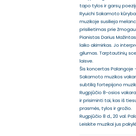
tapo tylos ir garsų poezij
Ryuichi Sakamoto kūryba, p
muzikoje susilieja melanc
prisilietimas prie žmogau
Pianistas Darius Mažintas
laiko akimirkas. Jo interp
gilumas. Tarptautinių sce
laisve.
Šis koncertas Palangoje –
Sakamoto muzikos vakarų V
subtilią fortepijono muzi
Rugpjūčio 8-osios vakaras 
ir prisiminti tai, kas iš
prasmės, tylos ir grožio.
Rugpjūčio 8 d., 20 val. P
Leiskite muzikai jus pakylė