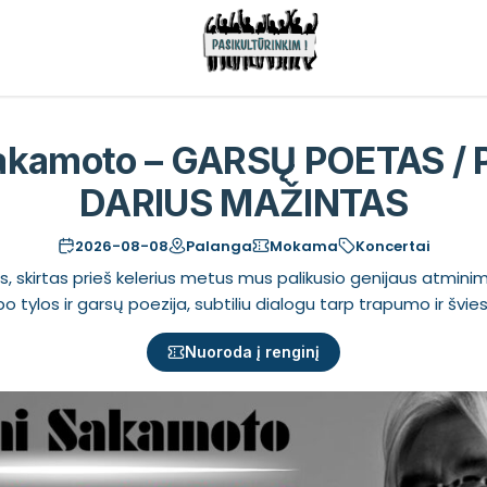
Sakamoto – GARSŲ POETAS / 
DARIUS MAŽINTAS
2026-08-08
Palanga
Mokama
Koncertai
, skirtas prieš kelerius metus mus palikusio genijaus atminimu
o tylos ir garsų poezija, subtiliu dialogu tarp trapumo ir švie
Nuoroda į renginį