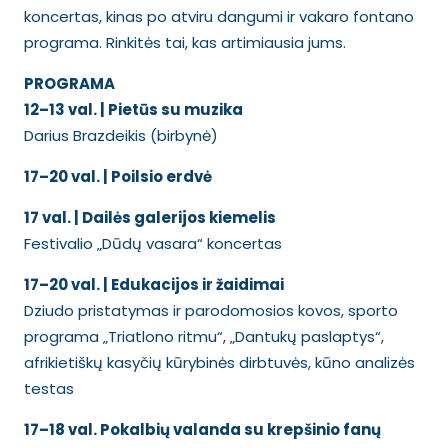
koncertas, kinas po atviru dangumi ir vakaro fontano
programa. Rinkitės tai, kas artimiausia jums.
PROGRAMA
12–13 val. | Pietūs su muzika
Darius Brazdeikis (birbynė)
17–20 val. | Poilsio erdvė
1
7 val. | Dailės galerijos kiemelis
Festivalio „Dūdų vasara“ koncertas
17–20 val. | Edukacijos ir žaidimai
Dziudo pristatymas ir parodomosios kovos, sporto
programa „Triatlono ritmu“, „Dantukų paslaptys“,
afrikietiškų kasyčių kūrybinės dirbtuvės, kūno analizės
testas
17–18 val. Pokalbių valanda su krepšinio fanų