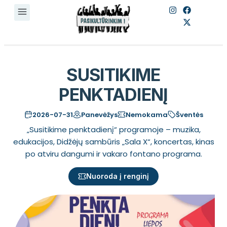
SUSITIKIME
PENKTADIENĮ
2026-07-31
Panevėžys
Nemokama
Šventės
„Susitikime penktadienį“ programoje – muzika,
edukacijos, Didžėjų sambūris „Sala X“, koncertas, kinas
po atviru dangumi ir vakaro fontano programa.
Nuoroda į renginį