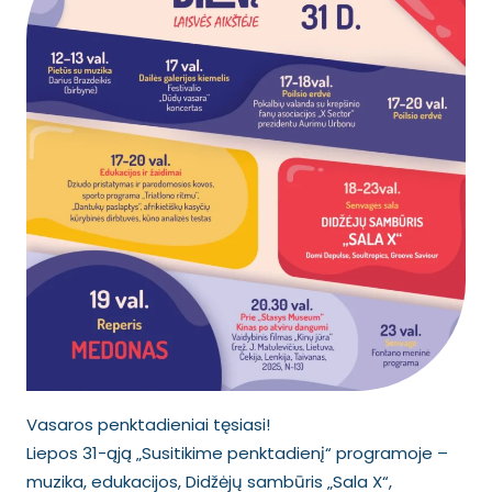
Vasaros penktadieniai tęsiasi!
Liepos 31-ąją „Susitikime penktadienį“ programoje –
muzika, edukacijos, Didžėjų sambūris „Sala X“,