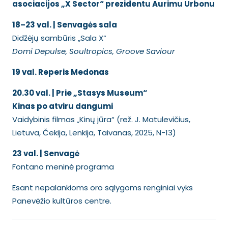
asociacijos „X Sector“ prezidentu Aurimu Urbonu
18–23 val. | Senvagės sala
Didžėjų sambūris „Sala X“
Domi Depulse, Soultropics, Groove Saviour
19 val. Reperis Medonas
20.30 val. | Prie „Stasys Museum“
Kinas po atviru dangumi
Vaidybinis filmas „Kinų jūra“ (rež. J. Matulevičius,
Lietuva, Čekija, Lenkija, Taivanas, 2025, N-13)
23 val. | Senvagė
Fontano meninė programa
Esant nepalankioms oro sąlygoms renginiai vyks
Panevėžio kultūros centre.